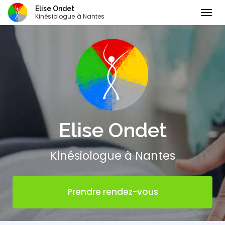
Elise Ondet
Togg
Kinésiologue à Nantes
navig
Aller
au
contenu
principal
Elise Ondet
Kinésiologue à Nantes
Prendre rendez-vous